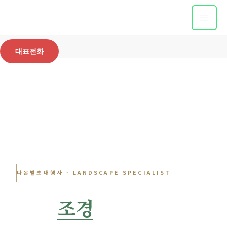
콘
텐
츠
미니조경작업
로
대표전화
건
너
뛰
기
다온벌초대행사 · LANDSCAPE SPECIALIST
묘역
조경