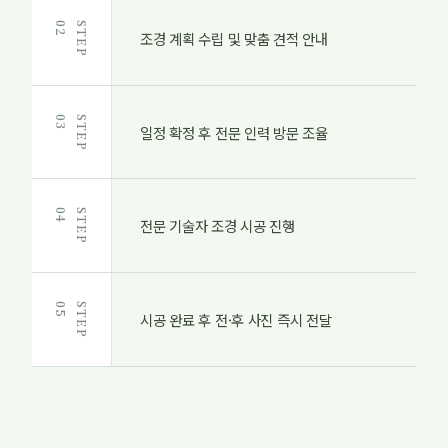
2
S
T
E
P
0
조경 계획 수립 및 맞춤 견적 안내
3
S
T
E
P
0
일정 확정 후 전문 인력 방문 조율
4
S
T
E
P
0
전문 기술자 조경 시공 진행
5
S
T
E
P
0
시공 완료 후 전·후 사진 즉시 전달