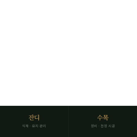
전문 시공
묘역을 품격 있게 조성합니다
수목 정비·잔디 식재·화단 조성·배수 관리
SCROLL
잔디
수목
식재 · 유지 관리
정비 · 전정 시공