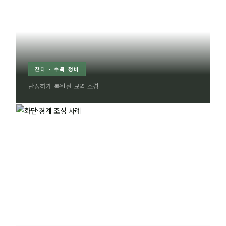
잔디 · 수목 정비
단정하게 복원된 묘역 조경