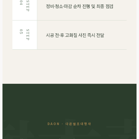
4
S
T
E
P
0
정비·청소·마감 순차 진행 및 최종 점검
5
S
T
E
P
0
시공 전·후 고화질 사진 즉시 전달
DAON · 다온벌초대행사