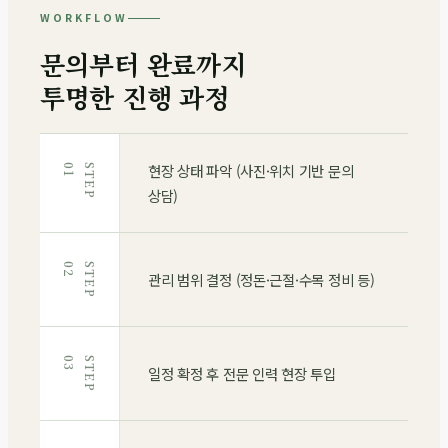
WORKFLOW
문의부터 완료까지
투명한 진행 과정
현장 상태 파악 (사진·위치 기반 문의
1
S
T
E
P
0
상담)
2
S
T
E
P
0
관리 범위 결정 (정돈·근절·수목 정비 등)
3
S
T
E
P
0
일정 확정 후 전문 인력 현장 투입