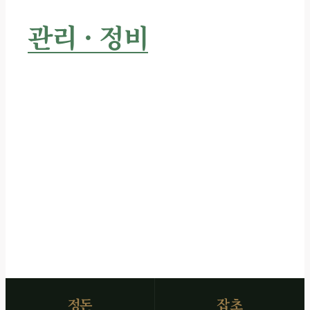
수목장
관리 · 정비
서비스
주변 환경 정돈 · 잡초 근절 · 수목·화단 정비
시공 전후 사진 즉시 전달
SCROLL
정돈
잡초